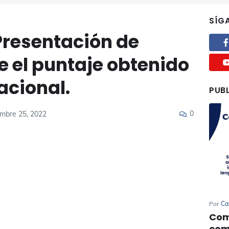
SÍG
Presentación de
 el puntaje obtenido
acional.
PUB
0
embre 25, 2022
Por
Ca
Com
com