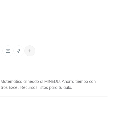
book
n WhatsApp
ir en Telegram
ompartir en LinkedIn
Compartir por correo
 Matemática alineado al MINEDU. Ahorra tiempo con
tros Excel. Recursos listos para tu aula.