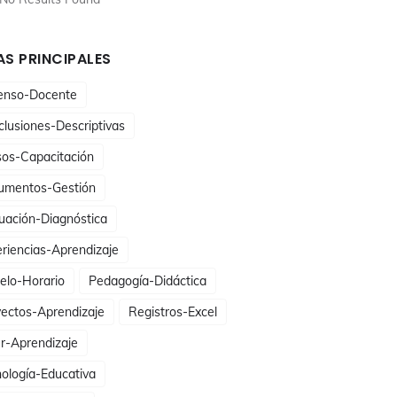
S PRINCIPALES
enso-Docente
lusiones-Descriptivas
sos-Capacitación
umentos-Gestión
uación-Diagnóstica
riencias-Aprendizaje
elo-Horario
Pedagogía-Didáctica
ectos-Aprendizaje
Registros-Excel
er-Aprendizaje
ología-Educativa