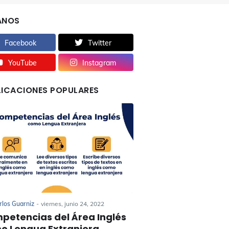
ANOS
Facebook
Twitter
YouTube
Instagram
LICACIONES POPULARES
rlos Guarniz
-
viernes, junio 24, 2022
petencias del Área Inglés
o Lengua Extranjera