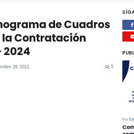
SÍG
onograma de Cuadros
 la Contratación
- 2024
PUB
5
iembre 28, 2022
Por
Ca
Com
com