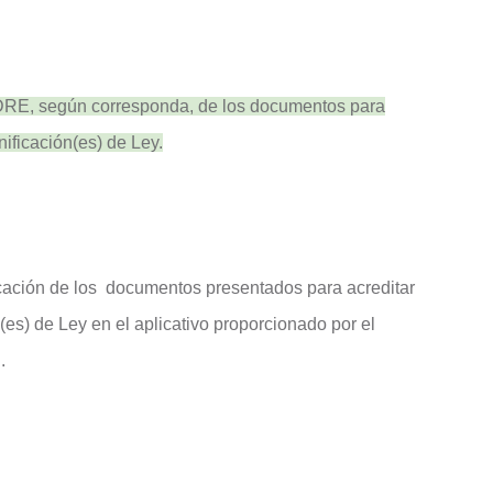
o DRE, según
corresponda, de los documentos para
onificación(es) de Ley.
ficación de los documentos presentados para acreditar
n(es) de Ley en el aplicativo proporcionado por el
.