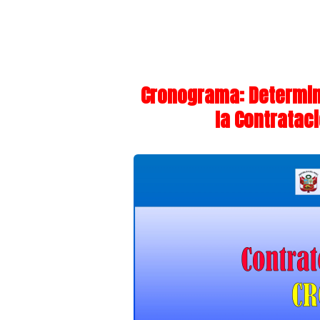
Cronograma: Determin
la Contratac