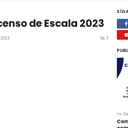
SÍG
enso de Escala 2023
1
, 2023
PUB
Por
Ca
Com
com