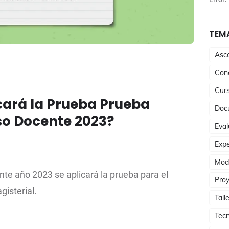
TEMA
Asc
Conc
Cur
icará la Prueba Prueba
Doc
so Docente 2023?
Eval
Expe
Mod
nte año 2023 se aplicará la prueba para el
Proy
gisterial.
Tall
Tecn