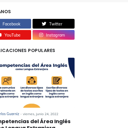
ANOS
Facebook
Twitter
YouTube
Instagram
LICACIONES POPULARES
rlos Guarniz
-
viernes, junio 24, 2022
petencias del Área Inglés
o Lengua Extranjera