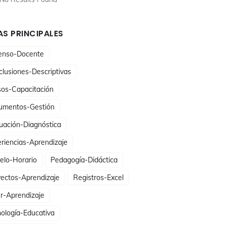
S PRINCIPALES
enso-Docente
lusiones-Descriptivas
sos-Capacitación
umentos-Gestión
uación-Diagnóstica
riencias-Aprendizaje
elo-Horario
Pedagogía-Didáctica
ectos-Aprendizaje
Registros-Excel
er-Aprendizaje
ología-Educativa