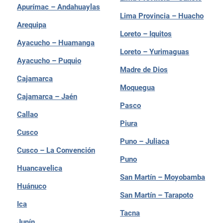
Apurímac – Andahuaylas
Lima Provincia – Huacho
Arequipa
Loreto – Iquitos
Ayacucho – Huamanga
Loreto – Yurimaguas
Ayacucho – Puquio
Madre de Dios
Cajamarca
Moquegua
Cajamarca – Jaén
Pasco
Callao
Piura
Cusco
Puno – Juliaca
Cusco – La Convención
Puno
Huancavelica
San Martín – Moyobamba
Huánuco
San Martín – Tarapoto
Ica
Tacna
Junín