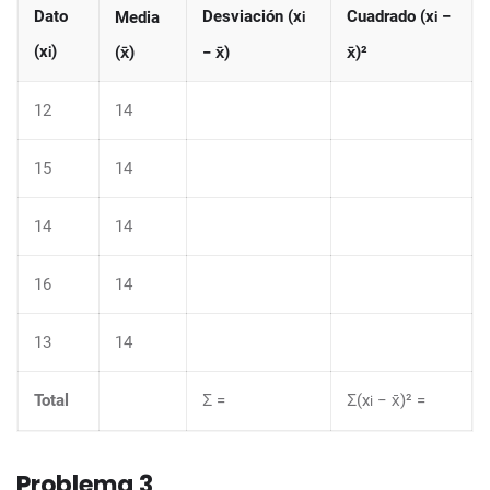
Dato
Desviación (x
Cuadrado (x
−
Media
i
i
(x
)
(x̄)
− x̄)
x̄)²
i
12
14
15
14
14
14
16
14
13
14
Total
Σ =
Σ(x
− x̄)² =
i
Problema 3