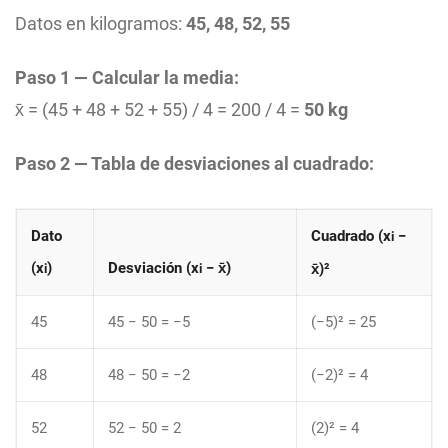
Datos en kilogramos:
45, 48, 52, 55
Paso 1 — Calcular la media:
x̄ = (45 + 48 + 52 + 55) / 4 = 200 / 4 =
50 kg
Paso 2 — Tabla de desviaciones al cuadrado:
Dato
Cuadrado (x
−
i
(x
)
Desviación (x
− x̄)
x̄)²
i
i
45
45 − 50 = −5
(−5)² = 25
48
48 − 50 = −2
(−2)² = 4
52
52 − 50 = 2
(2)² = 4