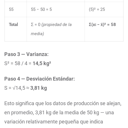
55
55 − 50 = 5
(5)² = 25
Total
Σ = 0
(propiedad de la
Σ(x
− x̄)² = 58
i
media)
Paso 3 — Varianza:
S² = 58 / 4 =
14,5 kg²
Paso 4 — Desviación Estándar:
S = √14,5 ≈
3,81 kg
Esto significa que los datos de producción se alejan,
en promedio, 3,81 kg de la media de 50 kg — una
variación relativamente pequeña que indica