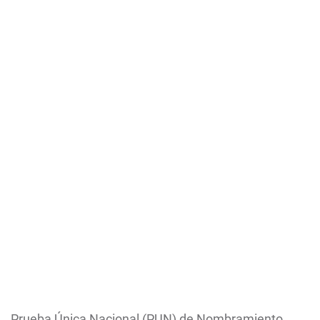
Prueba Única Nacional (PUN) de Nombramiento