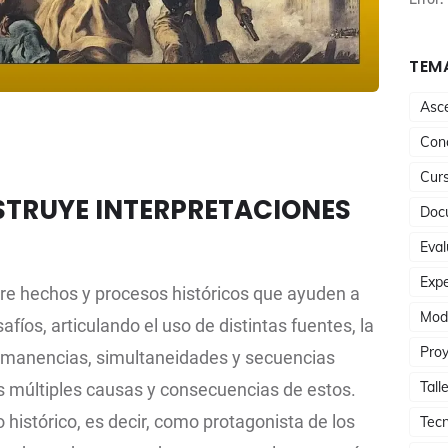
TEMA
Asc
Conc
Cur
TRUYE INTERPRETACIONES
Doc
Eval
Expe
bre hechos y procesos históricos que ayuden a
Mod
fíos, articulando el uso de distintas fuentes, la
Proy
rmanencias, simultaneidades y secuencias
Tall
as múltiples causas y consecuencias de estos.
istórico, es decir, como protagonista de los
Tecn