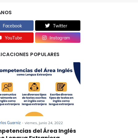
ANOS
Facebook
Twitter
YouTube
Instagram
LICACIONES POPULARES
rlos Guarniz
-
viernes, junio 24, 2022
petencias del Área Inglés
o Lengua Extranjera