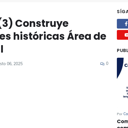
SÍG
3) Construye
es históricas Área de
l
PUB
0
osto 06, 2025
Por
Ca
Com
com