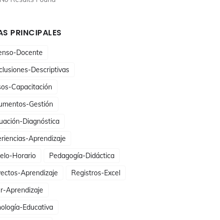
S PRINCIPALES
enso-Docente
lusiones-Descriptivas
sos-Capacitación
umentos-Gestión
uación-Diagnóstica
riencias-Aprendizaje
elo-Horario
Pedagogía-Didáctica
ectos-Aprendizaje
Registros-Excel
er-Aprendizaje
ología-Educativa