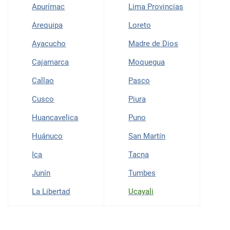
Apurímac
Lima Provincias
Arequipa
Loreto
Ayacucho
Madre de Dios
Cajamarca
Moquegua
Callao
Pasco
Cusco
Piura
Huancavelica
Puno
Huánuco
San Martín
Ica
Tacna
Junín
Tumbes
La Libertad
Ucayali