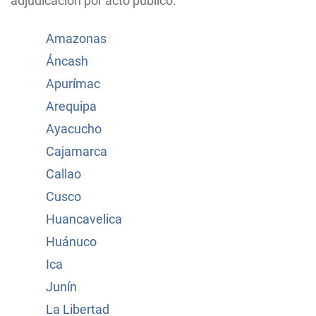
adjudicación por acto público:
Amazonas
Áncash
Apurímac
Arequipa
Ayacucho
Cajamarca
Callao
Cusco
Huancavelica
Huánuco
Ica
Junín
La Libertad