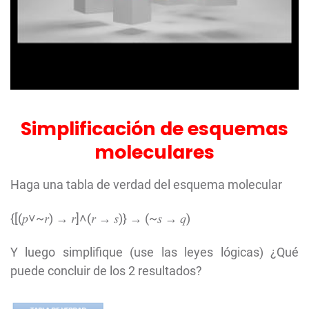
Simplificación de esquemas
moleculares
Haga una
tabl
a de ve
rdad del
esqu
ema mol
ecu
lar
{[(
𝑝
˅~𝑟) → 𝑟]˄(𝑟 → 𝑠)} → (~𝑠 → 𝑞)
Y luego simplifique (use las ley
es
lógicas) ¿
Qué
puede conc
lui
r de los 2 res
ultados?