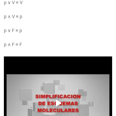
p ∨ V ≡ V
p ∧ V ≡ p
p ∨ F ≡ p
p ∧ F ≡ F