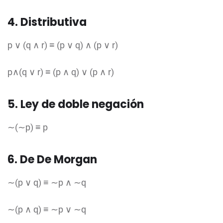
4. Distributiva
p ∨ (q ∧ r) ≡ (p ∨ q) ∧ (p ∨ r)
p∧(q ∨ r) ≡ (p ∧ q) ∨ (p ∧ r)
5. Ley de doble negación
∼(∼p) ≡ p
6. De De Morgan
∼(p ∨ q) ≡ ∼p ∧ ∼q
∼(p ∧ q) ≡ ∼p ∨ ∼q