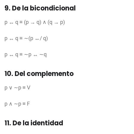
9. De la bicondicional
p ↔ q ≡ (p → q) ∧ (q → p)
p ↔ q ≡ ∼(p ↔/ q)
p ↔ q ≡ ∼p ↔ ∼q
10. Del complemento
p ∨ ∼p ≡ V
p ∧ ∼p ≡ F
11. De la identidad