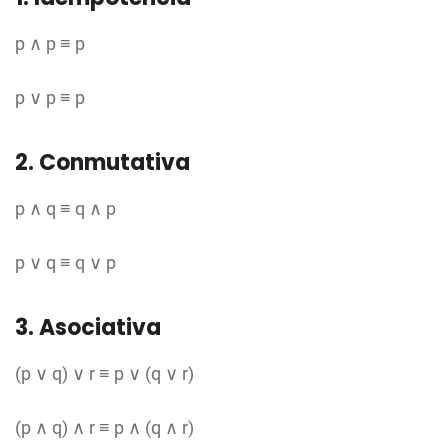
p ∧ p ≡ p
p ∨ p ≡ p
2. Conmutativa
p ∧ q ≡ q ∧ p
p ∨ q ≡ q ∨ p
3. Asociativa
(p ∨ q) ∨ r ≡ p ∨ (q ∨ r)
(p ∧ q) ∧ r ≡ p ∧ (q ∧ r)