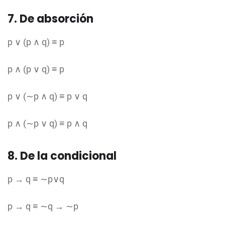
7. De absorción
p ∨ (p ∧ q) ≡ p
p ∧ (p ∨ q) ≡ p
p ∨ (∼p ∧ q) ≡ p ∨ q
p ∧ (∼p ∨ q) ≡ p ∧ q
8. De la condicional
p → q ≡ ∼p∨q
p → q ≡ ∼q → ∼p