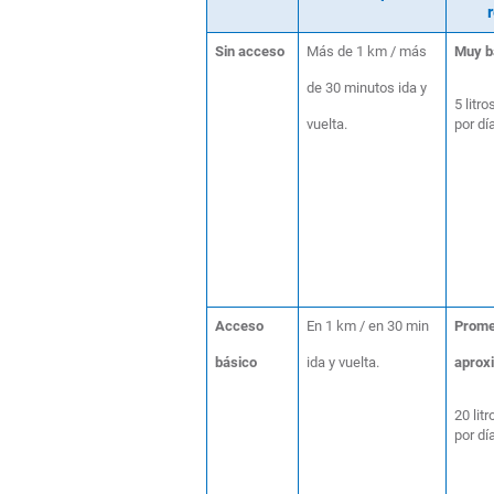
Sin acceso
Más de 1 km / más
Muy b
de 30 minutos ida y
5 litro
vuelta.
por dí
Acceso
En 1 km / en 30 min
Prome
básico
ida y vuelta.
aprox
20 lit
por dí