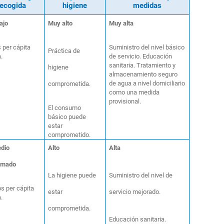
recogida
higiene
medidas
ajo
Muy alto
Muy alta
s per cápita
Suministro del nivel básico
Práctica de
a.
de servicio. Educación
sanitaria. Tratamiento y
higiene
almacenamiento seguro
de agua a nivel domiciliario
comprometida.
como una medida
provisional.
El consumo
básico puede
estar
comprometido.
dio
Alto
Alta
imado
La higiene puede
Suministro del nivel de
ros per cápita
estar
servicio mejorado.
a.
comprometida.
Educación sanitaria.