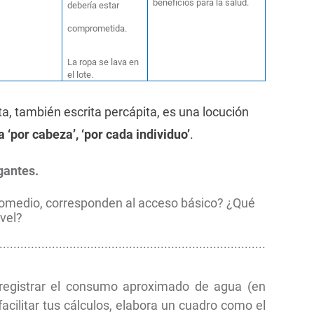
beneficios para la salud.
debería estar
comprometida.
La ropa se lava en
el lote.
ta, también escrita percápita, es una locución
a ‘por cabeza’, ‘por cada individuo’
.
gantes.
promedio, corresponden al acceso básico? ¿Qué
ivel?
............................................................................
 registrar el consumo aproximado de agua (en
 facilitar tus cálculos, elabora un cuadro como el