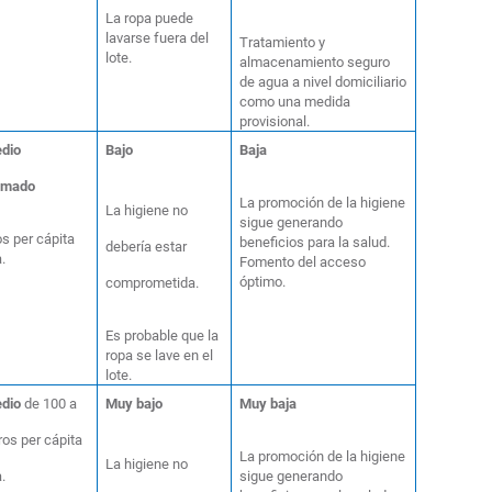
La ropa puede
lavarse fuera del
Tratamiento y
lote.
almacenamiento seguro
de agua a nivel domiciliario
como una medida
provisional.
dio
Bajo
Baja
imado
La promoción de la higiene
La higiene no
sigue generando
ros per cápita
beneficios para la salud.
debería estar
a.
Fomento del acceso
óptimo.
comprometida.
Es probable que la
ropa se lave en el
lote.
dio
de 100 a
Muy bajo
Muy baja
tros per cápita
La promoción de la higiene
La higiene no
a.
sigue generando