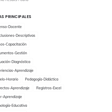
S PRINCIPALES
enso-Docente
lusiones-Descriptivas
sos-Capacitación
umentos-Gestión
uación-Diagnóstica
riencias-Aprendizaje
elo-Horario
Pedagogía-Didáctica
ectos-Aprendizaje
Registros-Excel
er-Aprendizaje
ología-Educativa