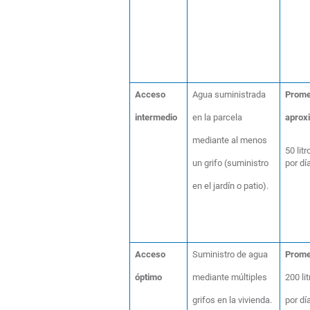
Acceso
Agua suministrada
Prome
intermedio
en la parcela
aprox
mediante al menos
50 lit
un grifo (suministro
por dí
en el jardín o patio).
Acceso
Suministro de agua
Prome
óptimo
mediante múltiples
200 li
grifos en la vivienda.
por dí