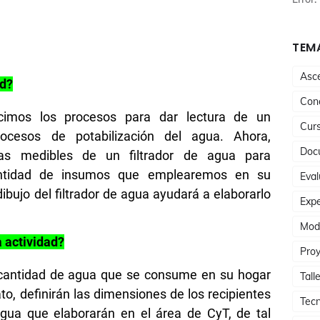
TEMA
Asc
ad?
Conc
nocimos los procesos para dar lectura de un
Cur
ocesos de potabilización del agua. Ahora,
Doc
icas medibles de un filtrador de agua para
antidad de insumos que emplearemos en su
Eval
ibujo del filtrador de agua ayudará a elaborarlo
Expe
Mod
a actividad?
Proy
a cantidad de agua que se consume en su hogar
Tall
to, definirán las dimensiones de los recipientes
Tecn
agua que elaborarán en el área de CyT, de tal