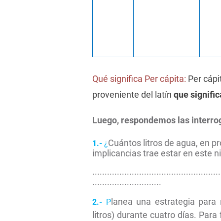
Qué significa Per cápita:
Per cápi
proveniente del latín
que signific
Luego, respondemos las interro
Cuántos litros de agua, en 
1.-
¿
implicancias trae estar en este n
....................................................
............................
lanea una estrategia para
2.-
P
litros) durante cuatro días. Para