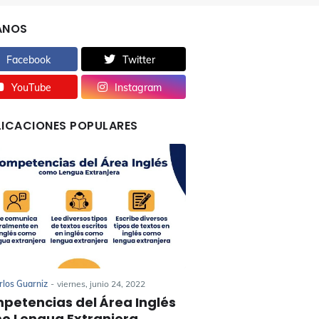
ANOS
Facebook
Twitter
YouTube
Instagram
LICACIONES POPULARES
rlos Guarniz
-
viernes, junio 24, 2022
petencias del Área Inglés
o Lengua Extranjera