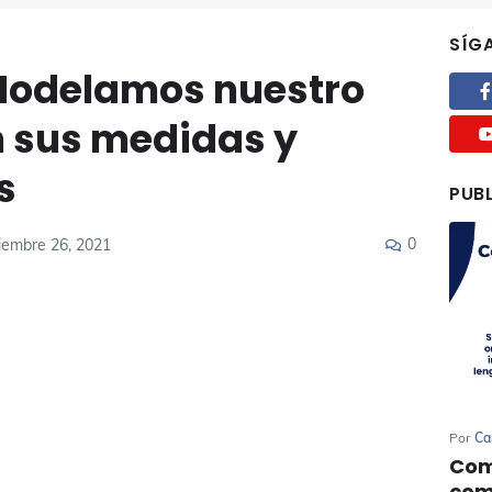
SÍG
Modelamos nuestro
n sus medidas y
s
PUB
0
iembre 26, 2021
Por
Ca
Com
com