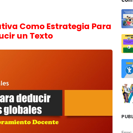
tiva Como Estrategia Para
cir un Texto
PUBL
Error: