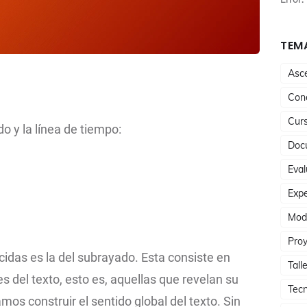
TEMA
Asc
Conc
Cur
 y la línea de tiempo:
Doc
Eval
Expe
Mod
Proy
idas es la del subrayado. Esta consiste en
Tall
s del texto, esto es, aquellas que revelan su
Tecn
mos construir el sentido global del texto. Sin