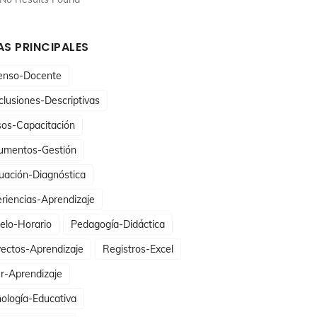
S PRINCIPALES
enso-Docente
lusiones-Descriptivas
sos-Capacitación
umentos-Gestión
uación-Diagnóstica
riencias-Aprendizaje
elo-Horario
Pedagogía-Didáctica
ectos-Aprendizaje
Registros-Excel
er-Aprendizaje
ología-Educativa