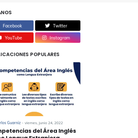
ANOS
Facebook
Twitter
YouTube
Instagram
LICACIONES POPULARES
rlos Guarniz
-
viernes, junio 24, 2022
petencias del Área Inglés
o Lengua Extranjera