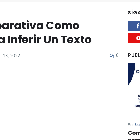
SÍG
parativa Como
 Inferir Un Texto
PUB
0
e 13, 2022
Por
Ca
Com
com