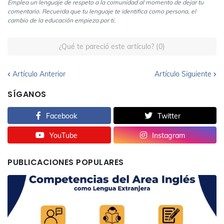
Emplea un lenguaje de respeto a la comunidad al momento de dejar tu
comentario. Recuerda que tu lenguaje te identifica como persona, el
cambio de la educación empieza por ti.
¿Qué te pareció este artículo? (0)
Artículo Anterior
Artículo Siguiente
SÍGANOS
Facebook
Twitter
YouTube
Instagram
PUBLICACIONES POPULARES