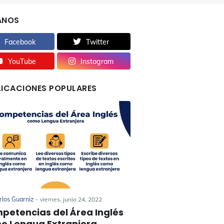
ANOS
Facebook
Twitter
YouTube
Instagram
LICACIONES POPULARES
rlos Guarniz
-
viernes, junio 24, 2022
petencias del Área Inglés
o Lengua Extranjera