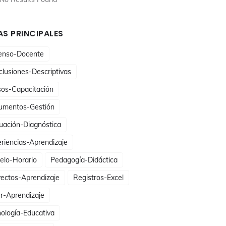
S PRINCIPALES
enso-Docente
lusiones-Descriptivas
sos-Capacitación
umentos-Gestión
uación-Diagnóstica
riencias-Aprendizaje
elo-Horario
Pedagogía-Didáctica
ectos-Aprendizaje
Registros-Excel
er-Aprendizaje
ología-Educativa