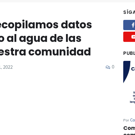
SÍG
Recopilamos datos
o al agua de las
uestra comunidad
PUB
0
1, 2022
Por
Ca
Com
com