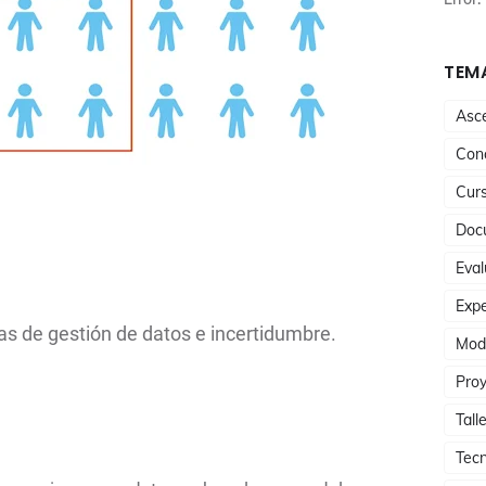
TEMA
Asc
Conc
Cur
Doc
Eval
Expe
 de gestión de datos e incertidumbre.
Mod
Proy
Tall
Tecn